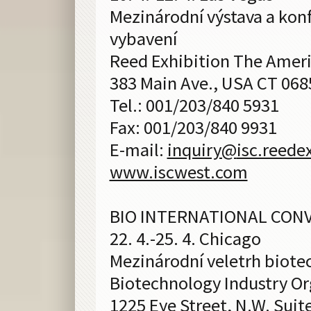
Mezinárodní výstava a kon
vybavení
Reed Exhibition The Amer
383 Main Ave., USA CT 06
Tel.: 001/203/840 5931
Fax: 001/203/840 9931
E-mail:
inquiry@
isc.reed
www.iscwest.com
BIO INTERNATIONAL CON
22. 4.-25. 4. Chicago
Mezinárodní veletrh biote
Biotechnology Industry Or
1225 Eye Street, N.W. Suit