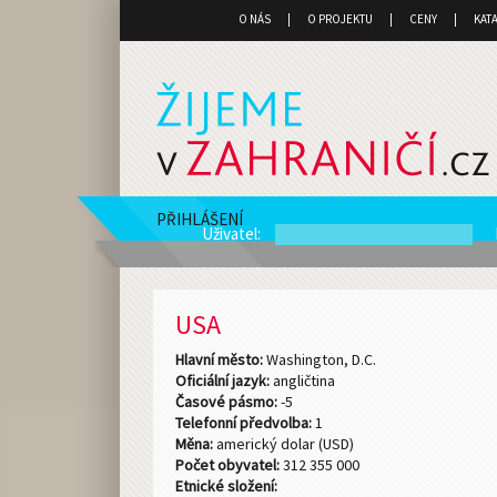
O NÁS
O PROJEKTU
CENY
KAT
PŘIHLÁŠENÍ
Uživatel
:
USA
Hlavní město:
Washington, D.C.
Oficiální jazyk:
angličtina
Časové pásmo:
-5
Telefonní předvolba:
1
Měna:
americký dolar (USD)
Počet obyvatel:
312 355 000
Etnické složení: