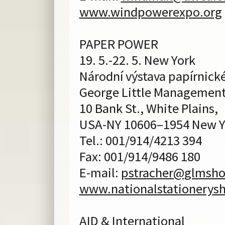
www.windpowerexpo.org
PAPER POWER
19. 5.-22. 5. New York
Národní výstava papírnick
George Little Management
10 Bank St., White Plains,
USA-NY 10606–1954 New Y
Tel.: 001/914/4213 394
Fax: 001/914/9486 180
E-mail:
pstracher@
glmsh
www.nationalstationerys
AID & International