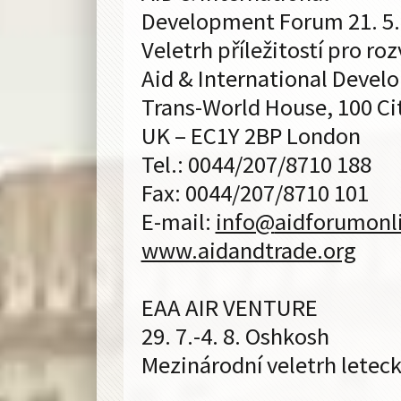
Development Forum 21. 5.
Veletrh příležitostí pro r
Aid & International Deve
Trans-World House, 100 Cit
UK – EC1Y 2BP London
Tel.: 0044/207/8710 188
Fax: 0044/207/8710 101
E-mail:
info@
aidforumonl
www.aidandtrade.org
EAA AIR VENTURE
29. 7.-4. 8. Oshkosh
Mezinárodní veletrh lete