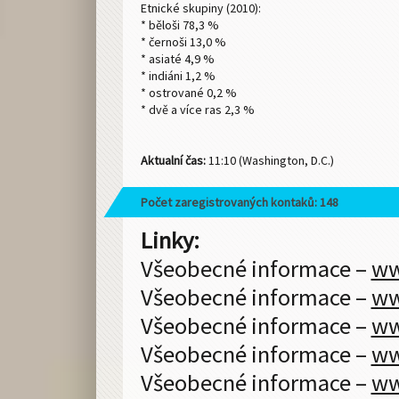
Etnické skupiny (2010):
* běloši 78,3 %
* černoši 13,0 %
* asiaté 4,9 %
* indiáni 1,2 %
* ostrované 0,2 %
* dvě a více ras 2,3 %
Aktualní čas:
11:10 (Washington, D.C.)
Počet zaregistrovaných kontaků: 148
Linky:
Všeobecné informace –
ww
Všeobecné informace –
ww
Všeobecné informace –
ww
Všeobecné informace –
ww
Všeobecné informace –
ww