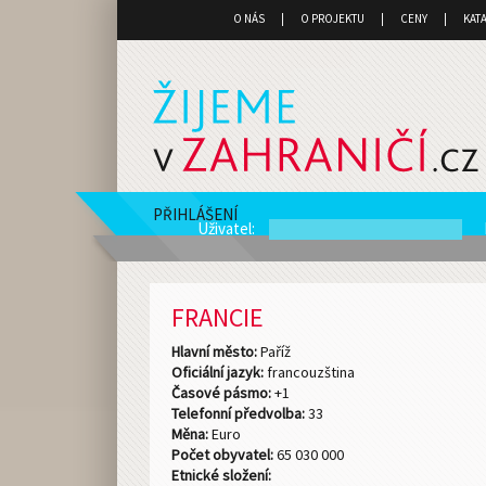
O NÁS
O PROJEKTU
CENY
KAT
PŘIHLÁŠENÍ
Uživatel
:
FRANCIE
Hlavní město:
Paříž
Oficiální jazyk:
francouzština
Časové pásmo:
+1
Telefonní předvolba:
33
Měna:
Euro
Počet obyvatel:
65 030 000
Etnické složení: