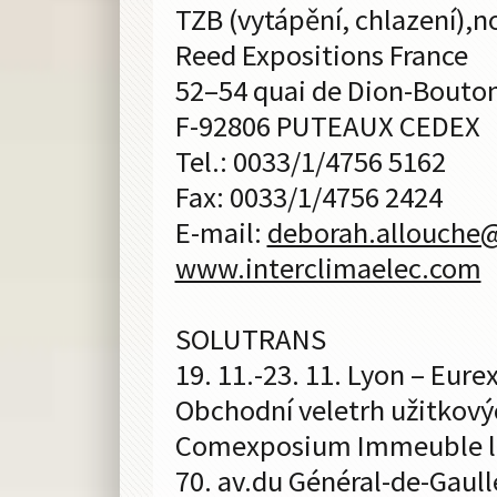
TZB (vytápění, chlazení),n
Reed Expositions France
52–54 quai de Dion-Bouton
F-92806 PUTEAUX CEDEX
Tel.: 0033/1/4756 5162
Fax: 0033/1/4756 2424
E-mail:
deborah.allouche
www.interclimaelec.com
SOLUTRANS
19. 11.-23. 11. Lyon – Eure
Obchodní veletrh užitkový
Comexposium Immeuble le
70. av.du Général-de-Gaull