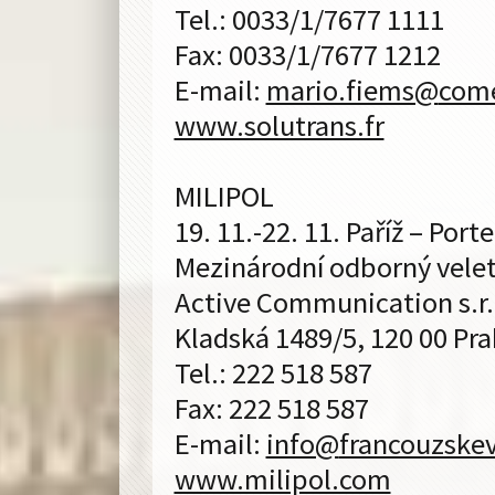
Tel.: 0033/1/7677 1111
Fax: 0033/1/7677 1212
E-mail:
mario.fiems@
com
www.solutrans.fr
MILIPOL
19. 11.-22. 11. Paříž – Port
Mezinárodní odborný velet
Active Communication s.r.
Kladská 1489/5, 120 00 Pra
Tel.: 222 518 587
Fax: 222 518 587
E-mail:
info@
francouzskev
www.milipol.com