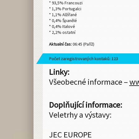
* 93,5% Francouzi
* 1,3% Portugalci
* 1,1% Alžířané
* 0,4% Španělé
* 0,4% Italové
* 2,2% ostatní
Aktualní čas:
06:45 (Paříž)
Počet zaregistrovaných kontaků: 123
Linky:
Všeobecné informace –
ww
Doplňující informace:
Veletrhy a výstavy:
JEC EUROPE