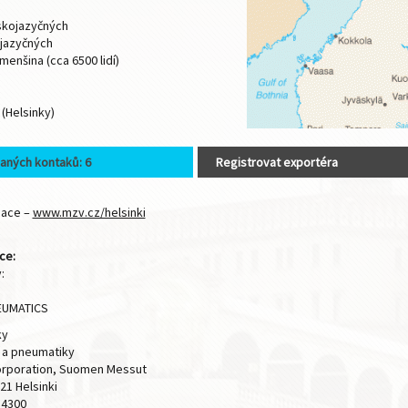
skojazyčných
ojazyčných
enšina (cca 6500 lidí)
 (Helsinky)
aných kontaků: 6
Registrovat exportéra
mace –
www.mzv.cz/helsinki
ce:
:
EUMATICS
ky
y a pneumatiky
Corporation, Suomen Messut
21 Helsinki
 4300