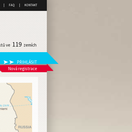
FAQ
KONTAKT
119
ktů ve
zemích
Nová registrace