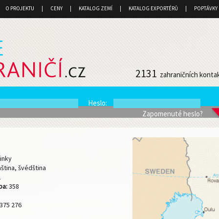
O PROJEKTU
CENY
KATALOG ZEMÍ
KATALOG EXPORTÉRŮ
POPTÁVKY
2131
zahraničních konta
Heslo
:
Zapomenuté heslo?
inky
nština, švédština
2
ba:
358
375 276