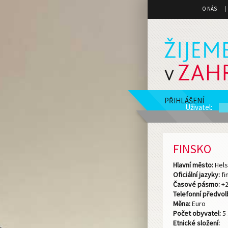
O NÁS
PŘIHLÁŠENÍ
Uživatel
:
FINSKO
Hlavní město:
Hels
Oficiální jazyky:
fi
Časové pásmo:
+
Telefonní předvol
Měna:
Euro
Počet obyvatel:
5 
Etnické složení: