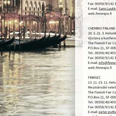
Fax: 00358/9/142 
E-mail:
Sami.Luuk
web.finnexpo.fi
CHEMBIO FINLAND
20. 3.-21. 3. Helsin
Výstava a konfer
The Finnish Fair 
P.O.Box 21, SF-005
Tel.: 00358/40/450
Fax: 00358/9/142 
E-mail:
info@
finne
web.finnexpo.fi
FINNSEC
13. 11.-15. 11. Hel
Mezinárodní velet
The Finnish Fair 
P.O.Box 21, SF-005
Tel.: 00358/40/450
Fax: 00358/9/142 
E-mail:
peter.gut