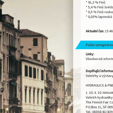
* 91,3 % Finů
* 5,4 % Finů švéd
* 0,5 % Finů rusk
* 0,03% laponská m
Aktualní čas:
15:46
Počet zaregistrov
Linky:
Všeobecné infor
Doplňující informa
Veletrhy a výstavy
HYDRAULICS & PN
1. 10.-3. 10. Helsin
Veletrh hydraulik
The Finnish Fair 
P.O.Box 21, SF-005
Tel.: 00358/41/439