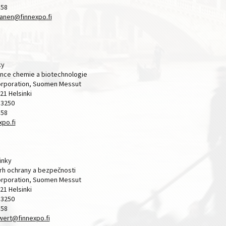
358
kanen@
finnexpo.fi
ky
ence chemie a biotechnologie
Corporation, Suomen Messut
21 Helsinki
 3250
358
xpo.fi
sinky
rh ochrany a bezpečnosti
Corporation, Suomen Messut
21 Helsinki
 3250
358
hwert@
finnexpo.fi