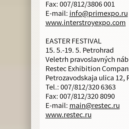
Fax: 007/812/3806 001
E-mail:
info@
primexpo.ru
www.interstroyexpo.com
EASTER FESTIVAL
15. 5.-19. 5. Petrohrad
Veletrh pravoslavných ná
Restec Exhibition Compan
Petrozavodskaja ulica 12,
Tel.: 007/812/320 6363
Fax: 007/812/320 8090
E-mail:
main@
restec.ru
www.restec.ru