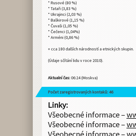
* Rusové (80 %)
* Tataři (3,83 %)
* Ukrajinci (2,03 %)
* Baškirové (1,15 %)
* Čuvaši (1,05 %)
* Čečenci (1,04%)
* Arméni (0,86 %)
+ cca 180 dalších národností a etnických skupin.
(Údaje sčítání lidu v roce 2010).
Aktualní čas:
06:24 (Moskva)
Počet zaregistrovaných kontaků: 46
Linky:
Všeobecné informace –
ww
Všeobecné informace –
ww
Všeobecné informace –
ww