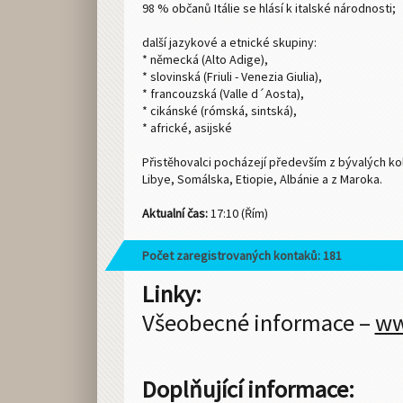
98 % občanů Itálie se hlásí k italské národnosti;
další jazykové a etnické skupiny:
* německá (Alto Adige),
* slovinská (Friuli - Venezia Giulia),
* francouzská (Valle d´Aosta),
* cikánské (rómská, sintská),
* africké, asijské
Přistěhovalci pocházejí především z bývalých kol
Libye, Somálska, Etiopie, Albánie a z Maroka.
Aktualní čas:
17:10 (Řím)
Počet zaregistrovaných kontaků: 181
Linky:
Všeobecné informace –
ww
Doplňující informace: