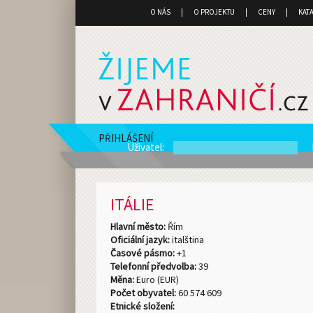
O NÁS
O PROJEKTU
CENY
KAT
PŘIHLÁŠENÍ
Uživatel
:
ITÁLIE
Hlavní město:
Řím
Oficiální jazyk:
italština
Časové pásmo:
+1
Telefonní předvolba:
39
Měna:
Euro (EUR)
Počet obyvatel:
60 574 609
Etnické složení: