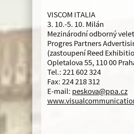
VISCOM ITALIA
3. 10.-5. 10. Milán
Mezinárodní odborný velet
Progres Partners Advertising
(zastoupení Reed Exhibiti
Opletalova 55, 110 00 Prah
Tel.: 221 602 324
Fax: 224 218 312
E-mail:
peskova@
ppa.cz
www.visualcommunication