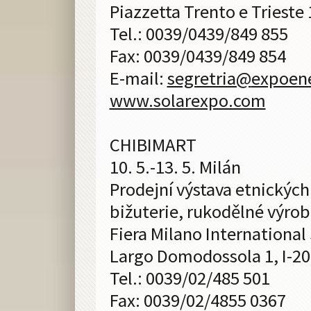
Piazzetta Trento e Trieste 
Tel.: 0039/0439/849 855
Fax: 0039/0439/849 854
E-mail:
segretria@
expoene
www.solarexpo.com
CHIBIMART
10. 5.-13. 5. Milán
Prodejní výstava etnickýc
bižuterie, rukodělné výro
Fiera Milano International
Largo Domodossola 1, I-2
Tel.: 0039/02/485 501
Fax: 0039/02/4855 0367