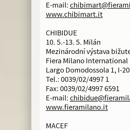
E-mail:
chibimart@
fierami
www.chibimart.it
CHIBIDUE
10. 5.-13. 5. Milán
Mezinárodní výstava bižut
Fiera Milano International
Largo Domodossola 1, I-2
Tel.: 0039/02/4997 1
Fax: 0039/02/4997 6591
E-mail:
chibidue@
fieramil
www.fieramilano.it
MACEF