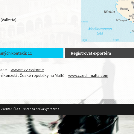
(Valletta)
aných kontaků: 11
Registrovat exportéra
mace –
www.mzv.cz/rome
ní konzulát České republiky na Maltě –
www.czech-malta.com
V ZAHRANIČÍ.cz Všechna práva vyhrazena