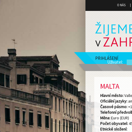
O NÁS
PŘIHLÁŠENÍ
Uživatel
:
MALTA
Hlavní město:
Vall
Oficiální jazyky:
an
Časové pásmo:
+
Telefonní předvol
Měna:
Euro (EUR)
Počet obyvatel:
45
Etnické složení: