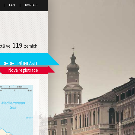
FAQ
KONTAKT
119
ktů ve
zemích
Nová registrace