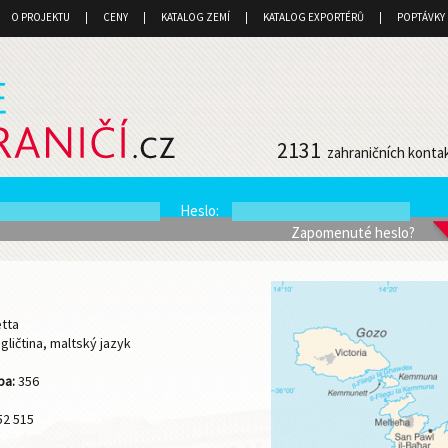
O PROJEKTU
CENY
KATALOG ZEMÍ
KATALOG EXPORTÉRŮ
POPTÁVKY
2131
zahraničních konta
Heslo
:
Zapomenuté heslo?
etta
gličtina, maltský jazyk
1
ba:
356
2 515