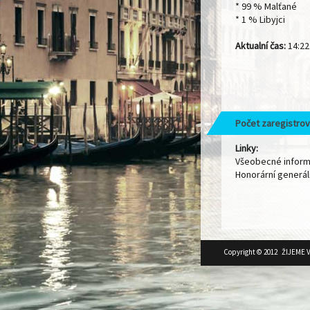
* 99 % Malťané
* 1 % Libyjci
Aktualní čas:
14:22 
Počet zaregistrov
Linky:
Všeobecné infor
Honorární generál
Copyright © 2012 ŽIJEME 