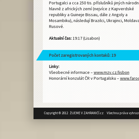
Portugalci a cca 250 tis. příslušníků jiných národn
hlavně z afrických zemí (nejvíce z Kapverdské
republiky a Guineje Bissau, dále z Angoly a
Mosambiku), následují Brazilci, Ukrajinci, Moldav
Rusové.
Aktualní čas:
19:17 (Lisabon)
Počet zaregistrovaných kontaků: 19
Linky:
Všeobecné informace –
www.mzv.cz/lisbon
Honorární konzulát ČR v Portugalsku –
www.faroc
Copyright © 2012 ŽIJEME V ZAHRANIČÍ.cz Všechna práva vyhraz