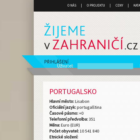
O NÁS
O PROJEKTU
CENY
KAT
PŘIHLÁŠENÍ
Uživatel
:
PORTUGALSKO
Hlavní město:
Lisabon
Oficiální jazyk:
portugalština
Časové pásmo:
+0
Telefonní předvolba:
351
Měna:
Euro (EUR)
Počet obyvatel:
10 541 840
Etnické složení: