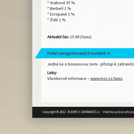
* Arabové 97 %
* Berbeři 1 %
* Evropané 1 %
* Židé 1 %
Aktualní čas:
15:49 (Tunis)
Počet zaregistrovaných kontaků: 4
Jedná se o bonusovou zemi - přístup k zahraničn
Linky:
Všeobecné informace –
www.mzv.cz/tunis
Copyright © 2012 ŽIJEME V ZAHRANIČÍ.cz Všechna práva vyhraz