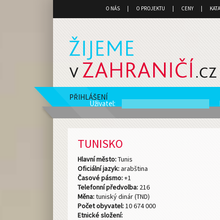
O NÁS
O PROJEKTU
CENY
KAT
PŘIHLÁŠENÍ
Uživatel
:
TUNISKO
Hlavní město:
Tunis
Oficiální jazyk:
arabština
Časové pásmo:
+1
Telefonní předvolba:
216
Měna:
tuniský dinár (TND)
Počet obyvatel:
10 674 000
Etnické složení: