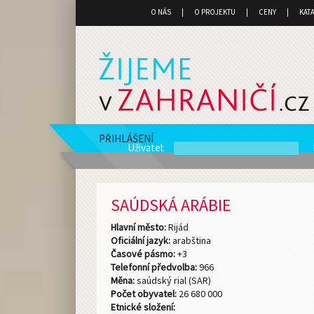
O NÁS
O PROJEKTU
CENY
KAT
PŘIHLÁŠENÍ
Uživatel
:
SAÚDSKÁ ARÁBIE
Hlavní město:
Rijád
Oficiální jazyk:
arabština
Časové pásmo:
+3
Telefonní předvolba:
966
Měna:
saúdský rial (SAR)
Počet obyvatel:
26 680 000
Etnické složení: