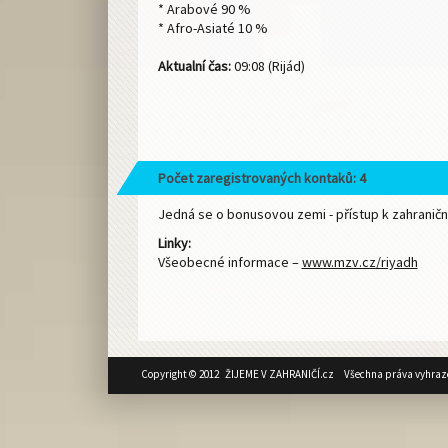
* Arabové 90 %
* Afro-Asiaté 10 %
Aktualní čas:
09:08 (Rijád)
Počet zaregistrovaných kontaků: 4
Jedná se o bonusovou zemi - přístup k zahraničn
Linky:
Všeobecné informace –
www.mzv.cz/riyadh
Copyright © 2012 ŽIJEME V ZAHRANIČÍ.cz Všechna práva vyhraz