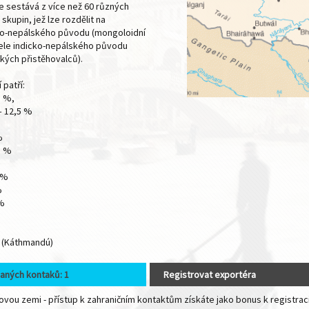
 sestává z více než 60 různých
skupin, jež lze rozdělit na
ko-nepálského původu (mongoloidní
ele indicko-nepálského původu
kých přistěhovalců).
 patří:
5 %,
– 12,5 %
%
5 %
 %
%
 %
 (Káthmandú)
aných kontaků: 1
Registrovat exportéra
vou zemi - přístup k zahraničním kontaktům získáte jako bonus k registrac