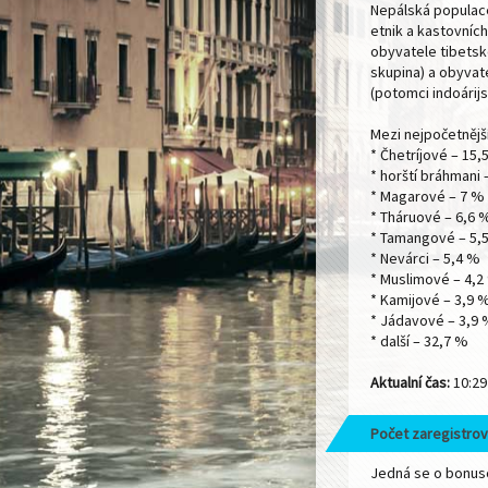
Nepálská populace
etnik a kastovních 
obyvatele tibets
skupina) a obyvat
(potomci indoárijs
Mezi nejpočetnější
* Čhetríjové – 15,
* horští bráhmani 
* Magarové – 7 %
* Tháruové – 6,6 
* Tamangové – 5,
* Nevárci – 5,4 %
* Muslimové – 4,2
* Kamijové – 3,9 
* Jádavové – 3,9
* další – 32,7 %
Aktualní čas:
10:29
Počet zaregistrov
Jedná se o bonuso