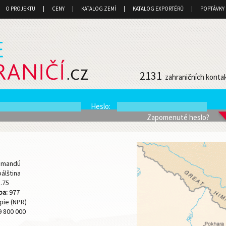
O PROJEKTU
CENY
KATALOG ZEMÍ
KATALOG EXPORTÉRŮ
POPTÁVKY
2131
zahraničních konta
Heslo
:
Zapomenuté heslo?
hmandú
álština
.75
ba:
977
pie (NPR)
 800 000