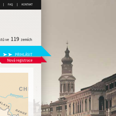
FAQ
KONTAKT
119
ktů ve
zemích
Nová registrace