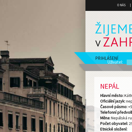
O NÁS
PŘIHLÁŠENÍ
Uživatel
:
NEPÁL
Hlavní město:
Kát
Oficiální jazyk:
nep
Časové pásmo:
+5
Telefonní předvol
Měna:
Nepálská ru
Počet obyvatel:
29
Etnické složení: