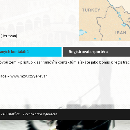
 (Jerevan)
aných kontaků: 1
Registrovat exportéra
vou zemi - přístup k zahraničním kontaktům získáte jako bonus k registrac
mace –
www.mzv.cz/yerevan
V ZAHRANIČÍ.cz Všechna práva vyhrazena