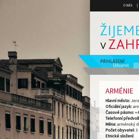
O NÁS
PŘIHLÁŠENÍ
Uživatel
:
ARMÉNIE
Hlavní město:
Jer
Oficiální jazyk:
arm
Časové pásmo:
+
Telefonní předvol
Měna:
arménský d
Počet obyvatel:
3 
Etnické složení: