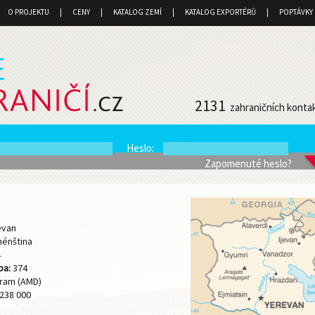
O PROJEKTU
CENY
KATALOG ZEMÍ
KATALOG EXPORTÉRŮ
POPTÁVKY
2131
zahraničních konta
Heslo
:
Zapomenuté heslo?
evan
énština
4
ba:
374
ram (AMD)
238 000