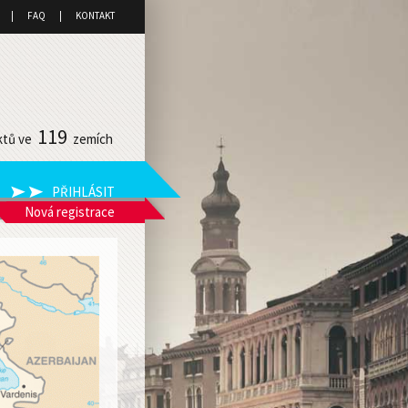
FAQ
KONTAKT
119
ktů ve
zemích
Nová registrace