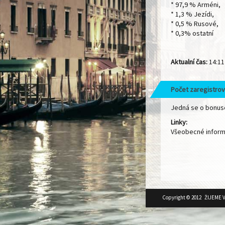
* 97,9 % Arméni,
* 1,3 % Jezídi,
* 0,5 % Rusové,
* 0,3% ostatní
Aktualní čas:
14:11
Počet zaregistrov
Jedná se o bonuso
Linky:
Všeobecné infor
Copyright © 2012 ŽIJEME 