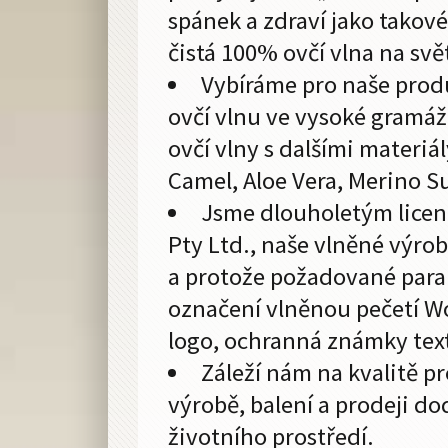
spánek a zdraví jako takov
čistá 100% ovčí vlna na sv
Vybíráme pro naše produk
ovčí vlnu ve vysoké gramáž
ovčí vlny s dalšími materiá
Camel, Aloe Vera, Merino S
Jsme dlouholetým lic
Pty Ltd., naše vlněné výr
a protože požadované param
označení vlněnou pečetí Wo
logo, ochranná známky text
Záleží nám na kvalitě pr
výrobě, balení a prodeji d
životního prostředí.