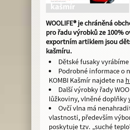
WOOLIFE® je chráněná obcho
pro řadu výrobků ze 100% ov
exportním artiklem jsou dě
kašmíru.
Dětské fusaky vyrábíme 
Podrobné informace o 
KOMBI Kašmír najdete na
h
Další výrobky řady WOO
lůžkoviny, vlněné doplňky
Ovčí vlna má nenahradi
vlastnosti, především výbor
poskytuje tzv. „suché teplo