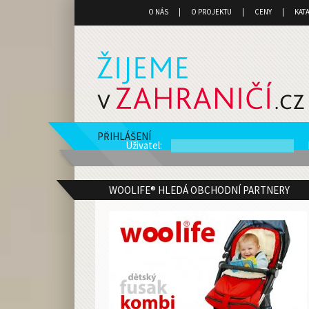
O NÁS
O PROJEKTU
CENY
KAT
PŘIHLÁŠENÍ
Uživatel
:
WOOLIFE® HLEDÁ OBCHODNÍ PARTNERY