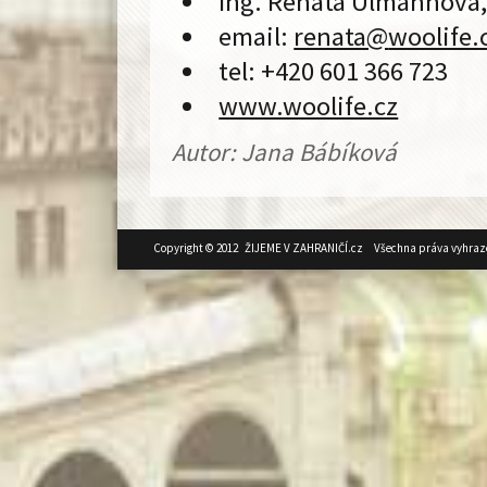
Ing. Renáta Ulmannová
email:
renata@
woolife.
tel: +420 601 366 723
www.woolife.cz
Autor: Jana Bábíková
Copyright © 2012 ŽIJEME V ZAHRANIČÍ.cz Všechna práva vyhraz