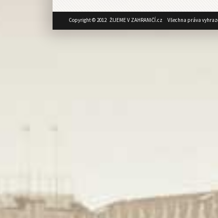
Copyright © 2012 ŽIJEME V ZAHRANIČÍ.cz Všechna práva vyhraz