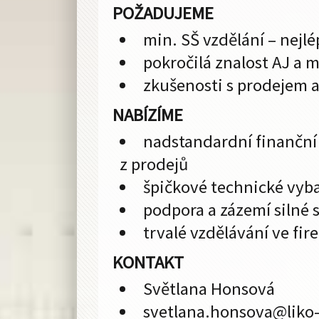
POŽADUJEME
min. SŠ vzdělání – nejlé
pokročilá znalost AJ a m
zkušenosti s prodejem a
NABÍZÍME
nadstandardní finanční 
z prodejů
špičkové technické vyb
podpora a zázemí silné 
trvalé vzdělávání ve fir
KONTAKT
Světlana Honsová
svetlana.honsova@
liko