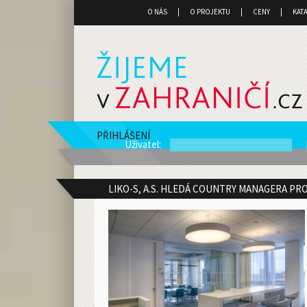
O NÁS
O PROJEKTU
CENY
KAT
PŘIHLÁŠENÍ
Uživatel
:
LIKO-S, A.S. HLEDÁ COUNTRY MANAGERA PR