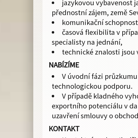
jazykovou vybavenost 
přednostní zájem, země Sev
komunikační schopnost
časová flexibilita v př
specialisty na jednání,
technické znalosti jsou
NABÍZÍME
V úvodní fázi průzkumu
technologickou podporu.
V případě kladného vyh
exportního potenciálu v d
uzavření smlouvy o obchod
KONTAKT