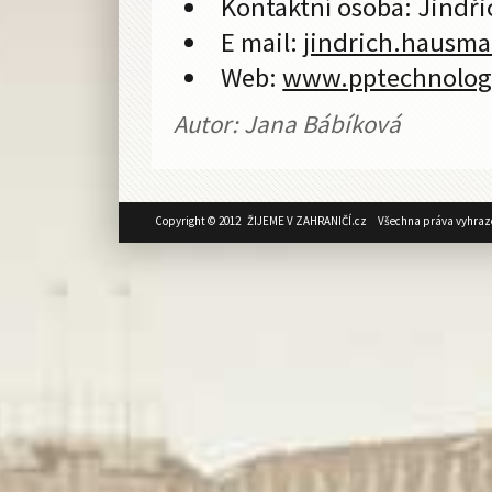
Kontaktní osoba: Jindř
E mail:
jindrich.hausm
Web:
www.pptechnolog
Autor: Jana Bábíková
Copyright © 2012 ŽIJEME V ZAHRANIČÍ.cz Všechna práva vyhraz