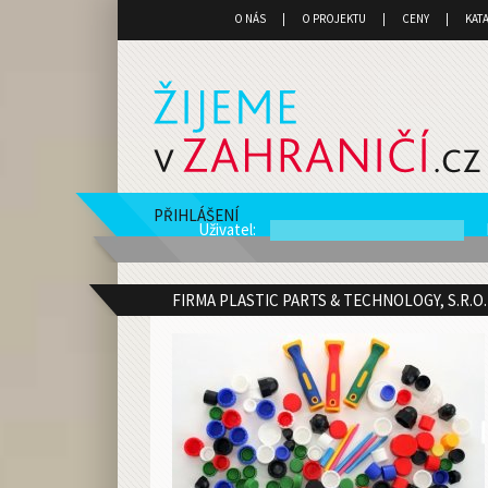
O NÁS
O PROJEKTU
CENY
KAT
PŘIHLÁŠENÍ
Uživatel
:
FIRMA PLASTIC PARTS & TECHNOLOGY, S.R.O