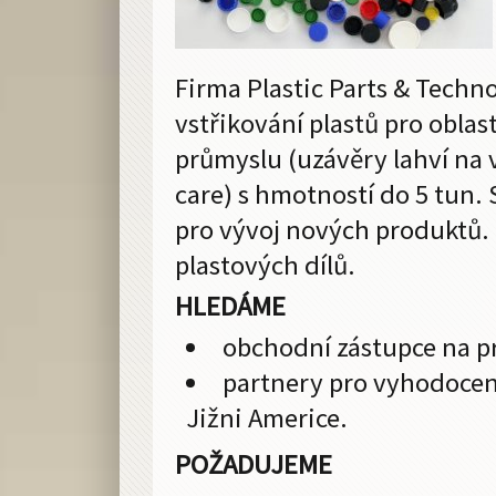
Firma Plastic Parts & Techno
vstřikování plastů pro obla
průmyslu (uzávěry lahví na 
care) s hmotností do 5 tun.
pro vývoj nových produktů. 
plastových dílů.
HLEDÁME
obchodní zástupce na p
partnery pro vyhodoceni
Jižni Americe.
POŽADUJEME