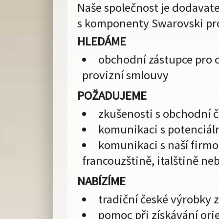
Naše společnost je dodavate
s komponenty Swarovski pro
HLEDÁME
obchodní zástupce pro 
provizní smlouvy
POŽADUJEME
zkušenosti s obchodní či
komunikaci s potenciáln
komunikaci s naší firmou
francouzštině, italštině ne
NABÍZÍME
tradiční české výrobky 
pomoc při získávání or