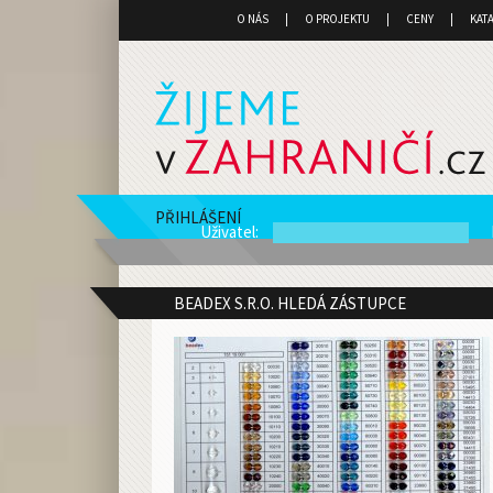
O NÁS
O PROJEKTU
CENY
KAT
PŘIHLÁŠENÍ
Uživatel
:
BEADEX S.R.O. HLEDÁ ZÁSTUPCE