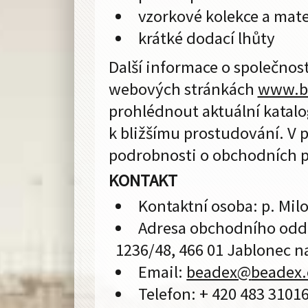
vzorkové kolekce a mate
krátké dodací lhůty
Další informace o společnost
webových stránkách
www.b
prohlédnout aktuální katalog
k bližšímu prostudování. V 
podrobnosti o obchodních 
KONTAKT
Kontaktní osoba: p. Milo
Adresa obchodního oddě
1236/48, 466 01 Jablonec n
Email:
beadex@
beadex.
Telefon: + 420 483 3101